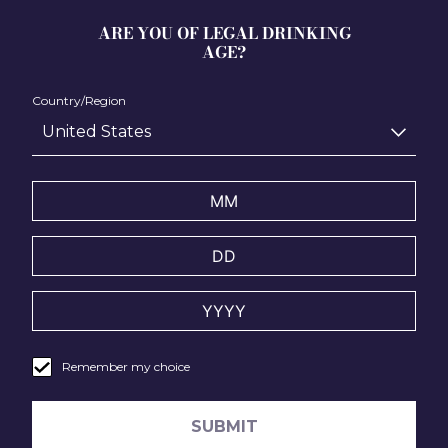
ARE YOU OF LEGAL DRINKING
AGE?
Country/Region
United States
DIRECTEUR VIGNE ET VIN
CYRILLE DINIZ
Remember my choice
SUBMIT
Cyrille Diniz est un vétéran de l’industrie du vin formé à